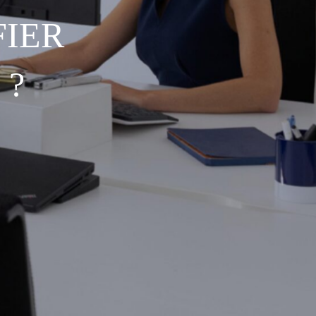
IER
 ?