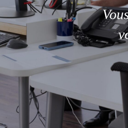
Vou
v