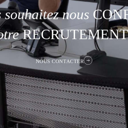
s
souhaitez
nous
CONF
otre
RECRUTEMENT
NOUS CONTACTER