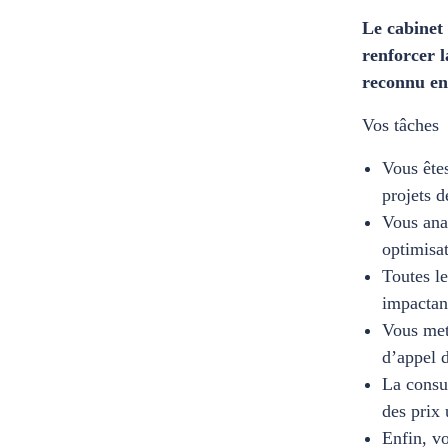
Le cabinet
renforcer 
reconnu en 
Vos tâches
Vous êtes
projets 
Vous anal
optimisa
Toutes le
impactant
Vous mett
d’appel d
La consul
des prix 
Enfin, vo