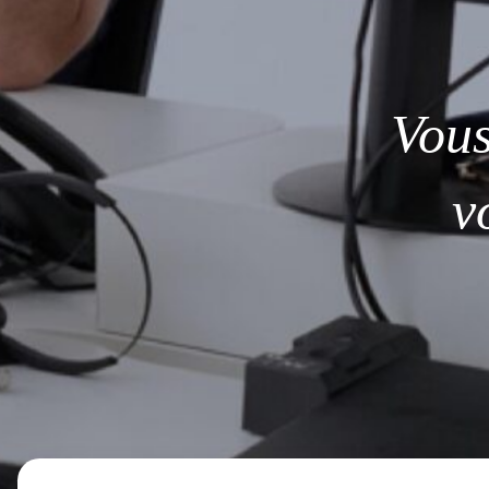
Vou
v