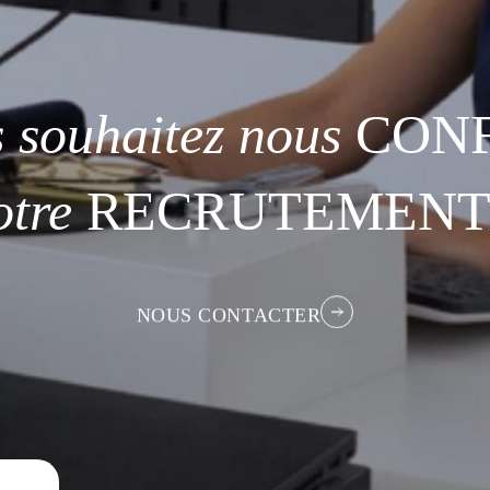
s
souhaitez
nous
CONF
otre
RECRUTEMENT
NOUS CONTACTER