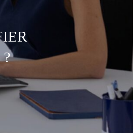
IER
 ?