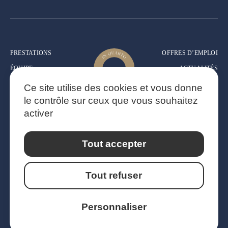
+
−
PRESTATIONS
OFFRES D’EMPLOI
ÉQUIPE
ACTUALITÉS
EXPERTISE
MENTIONS
Ce site utilise des cookies et vous donne
LÉGALES
CONTACT
le contrôle sur ceux que vous souhaitez
POLITIQUE DE
activer
CONFIDENTIALITÉ
Tout accepter
31 PLACE DE LA CATHEDRALE
67000 STRASBOURG
Tout refuser
5 PLACE DES PERRIÈRES
1296 COPPET | SUISSE
Personnaliser
SITE INTERNET RÉALISÉ PAR MARION CARLIER | MAISON CRÉATIVE