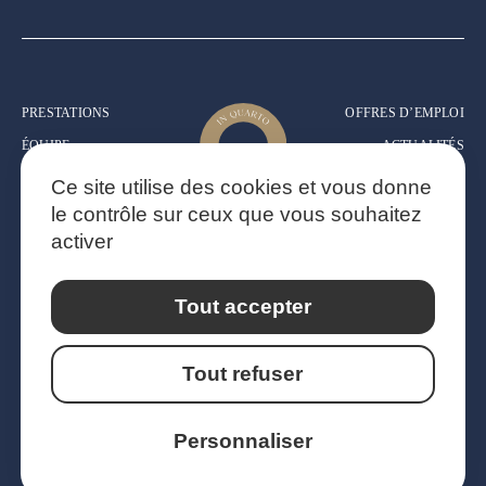
+
−
PRESTATIONS
OFFRES D’EMPLOI
ÉQUIPE
ACTUALITÉS
EXPERTISE
MENTIONS
Ce site utilise des cookies et vous donne
LÉGALES
CONTACT
le contrôle sur ceux que vous souhaitez
POLITIQUE DE
activer
CONFIDENTIALITÉ
Tout accepter
31 PLACE DE LA CATHEDRALE
67000 STRASBOURG
Tout refuser
5 PLACE DES PERRIÈRES
1296 COPPET | SUISSE
Personnaliser
SITE INTERNET RÉALISÉ PAR MARION CARLIER | MAISON CRÉATIVE