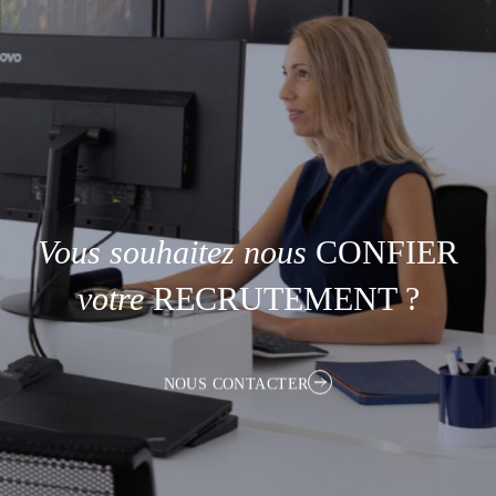
Vous
souhaitez
nous
CONFIER
votre
RECRUTEMENT ?
NOUS CONTACTER