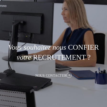
Vous
souhaitez
nous
CONFIER
votre
RECRUTEMENT ?
NOUS CONTACTER