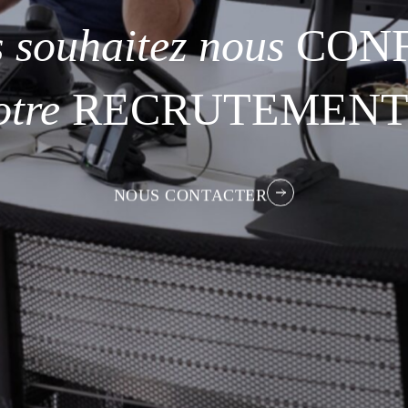
s
souhaitez
nous
CONF
otre
RECRUTEMENT
NOUS CONTACTER