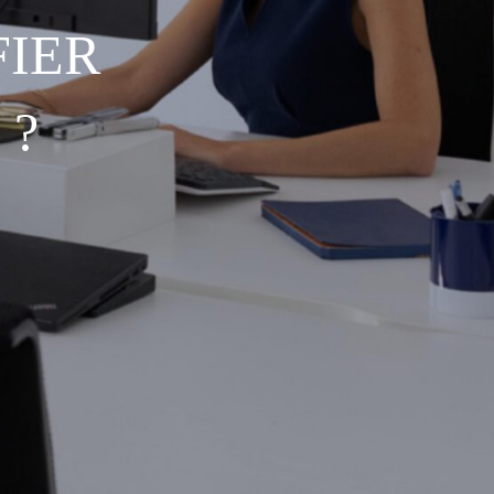
IER
 ?