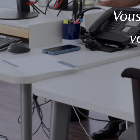
Vou
v