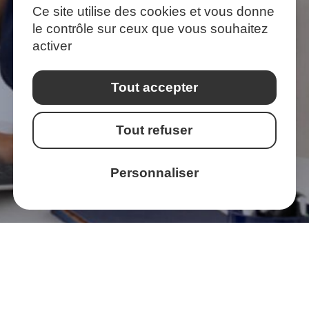
Ce site utilise des cookies et vous donne
le contrôle sur ceux que vous souhaitez
activer
Vous
souhaitez
nous
CONFIER
Tout accepter
votre
RECRUTEMENT ?
Tout refuser
Personnaliser
NOUS CONTACTER