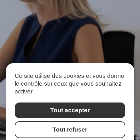
Ce site utilise des cookies et vous donne
le contrôle sur ceux que vous souhaitez
Vous
souhaitez
nous
CONFIER
activer
votre
RECRUTEMENT ?
Tout accepter
NOUS CONTACTER
Tout refuser